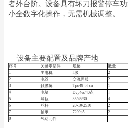
者外台阶。设备具有坏刀报警停车功
小全数字化操作，无需机械调整。
设备主要配置及品牌产地
序号
关键零部件
规格
数量
1
2
主电机
4
级
2
2
电器
交流伺服
3
Tpo49-bl-cu
1
触摸屏
4
1
电脑
Dvp4es/40
点
5
35/45/30
4
导轨
6
20-10/2510
2
丝杆
7
7209p5
2
轴承
8
气动元件